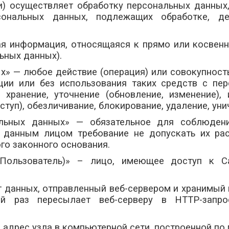
ли) осуществляет обработку персональных данных
сональных данных, подлежащих обработке, де
ая информация, относящаяся к прямо или косве
ьных данных).
ых» — любое действие (операция) или совокупност
ции или без использования таких средств с пе
, хранение, уточнение (обновление, изменение), 
ступ), обезличивание, блокирование, удаление, у
нальных данных» — обязательное для соблюде
данным лицом требование не допускать их рас
го законного основания.
е Пользователь)» – лицо, имеющее доступ к С
нт данных, отправленный веб-сервером и хранимый
ый раз пересылает веб-серверу в HTTP-запр
й адрес узла в компьютерной сети, построенной по 