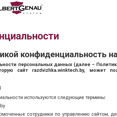
нциальности
тикой конфиденциальность н
ности персональных данных (далее – Политик
орую сайт razdvizhka.winktech.by, может п
В
циальности используются следующие термины:
.by
лномоченные сотрудники по управлению сайтом, д