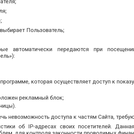
ателя;
ля;
;
и выбирает Пользователь;
рые автоматически передаются при посещени
ель»):
 программе, которая осуществляет доступ к показу
положен рекламный блок;
ницы).
лечь невозможность доступа к частям Сайта, требу
тистики об IP-адресах своих посетителей. Данн
облем, для контроля законности проводимых фина